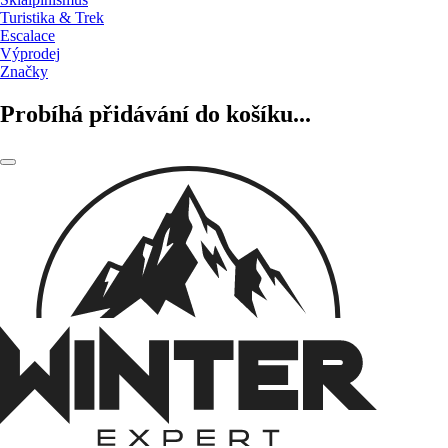
Turistika & Trek
Escalace
Výprodej
Značky
Probíhá přidávání do košíku...