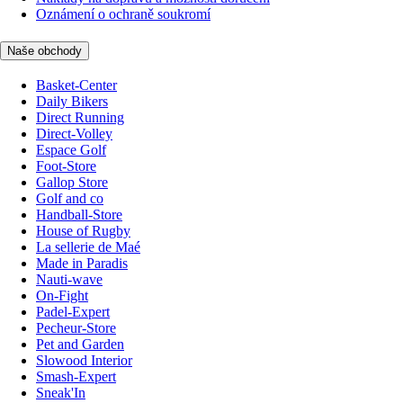
Oznámení o ochraně soukromí
Naše obchody
Basket-Center
Daily Bikers
Direct Running
Direct-Volley
Espace Golf
Foot-Store
Gallop Store
Golf and co
Handball-Store
House of Rugby
La sellerie de Maé
Made in Paradis
Nauti-wave
On-Fight
Padel-Expert
Pecheur-Store
Pet and Garden
Slowood Interior
Smash-Expert
Sneak'In