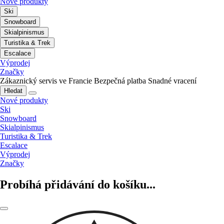
Nové produkty
Ski
Snowboard
Skialpinismus
Turistika & Trek
Escalace
Výprodej
Značky
Zákaznický servis ve Francie
Bezpečná platba
Snadné vracení
Hledat
Nové produkty
Ski
Snowboard
Skialpinismus
Turistika & Trek
Escalace
Výprodej
Značky
Probíhá přidávání do košíku...