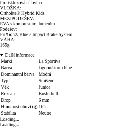
Protiskluzová síťovina
VLOŽKA:
Ortholite® Hybrid Kids
MEZIPODEŠEV:
EVA s kompresním tlumením
Podešev:
FriXion® Blue s Impact Brake System
VÁHA:
165g
Další informace
Marki
La Sportiva
Barva
lagoon/storm blue
Dominantní barva
Modrá
Typ
Smíšené
Věk
Junior
Rozsah
Bushido II
Drop
6 mm
Hmotnost obuvi (g)
165
Stabilita
Neutre
Loading...
Loading...