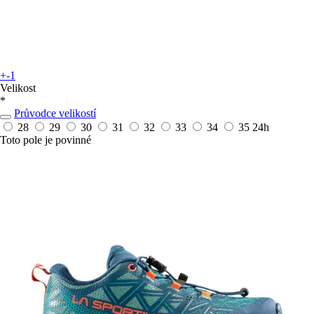
+-1
Velikost
*
Průvodce velikostí
28
29
30
31
32
33
34
35
24h
Toto pole je povinné