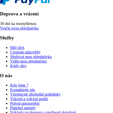
Doprava a vrácení
30 dní na rozmyšlenou
Vraťte svou objednávku
Služby
Můj účet
Centrum nápovědy
Sledovat mou objednávku
Vrátit mou objednávku
Kódy slev
O nás
Kdo jsme ?
Kontaktujte nás
Všeobecné obchodní podmínky
Vrácení a vrácení peněz
Právní upozornění
Platební metody
Náklady na dopravu a možnosti doručení