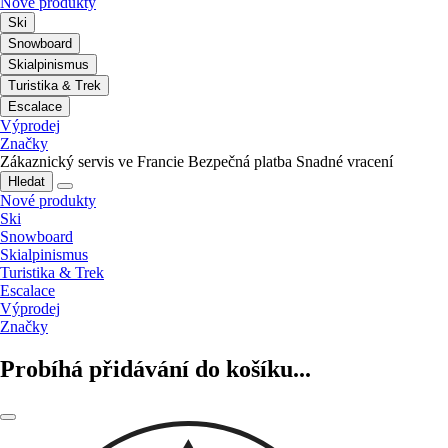
Nové produkty
Ski
Snowboard
Skialpinismus
Turistika & Trek
Escalace
Výprodej
Značky
Zákaznický servis ve Francie
Bezpečná platba
Snadné vracení
Hledat
Nové produkty
Ski
Snowboard
Skialpinismus
Turistika & Trek
Escalace
Výprodej
Značky
Probíhá přidávání do košíku...