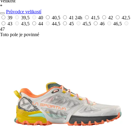
Velikost
*
Průvodce velikostí
39
39,5
40
40,5
41
24h
41,5
42
42,5
43
43,5
44
44,5
45
45,5
46
46,5
47
Toto pole je povinné