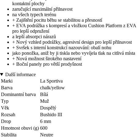
kontaktní plochy
zaručující maximální přilnavost
na všech typech terénu
+ Zajištění pocitu běhu se stabilitou a přesností
+ EVA podrážka s kompresí a vložkou Cushion Platform z EVA
pro lepší odpružení
a lepší absorpci nárazů
+ Nový vzhled podrážky, agresivní design pro lepší přilnavost
+ Svršek s interní konstrukcí nazouvání: obalí nohu
jako ponožka, aniž by ji tiskla nebo vyvíjela tlak na citlivá místa
+ Nová možnost širokého nastavení
+ Boční panely pro větší prodyšnost
Další informace
Marki
La Sportiva
Barva
chalk/yellow
Dominantní barva
Bílá
Typ
Muž
Věk
Dospělý
Rozsah
Bushido III
Drop
6 mm
Hmotnost obuvi (g)
600
Stabilita
Neutre