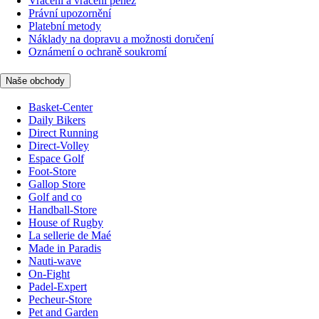
Vrácení a vrácení peněz
Právní upozornění
Platební metody
Náklady na dopravu a možnosti doručení
Oznámení o ochraně soukromí
Naše obchody
Basket-Center
Daily Bikers
Direct Running
Direct-Volley
Espace Golf
Foot-Store
Gallop Store
Golf and co
Handball-Store
House of Rugby
La sellerie de Maé
Made in Paradis
Nauti-wave
On-Fight
Padel-Expert
Pecheur-Store
Pet and Garden