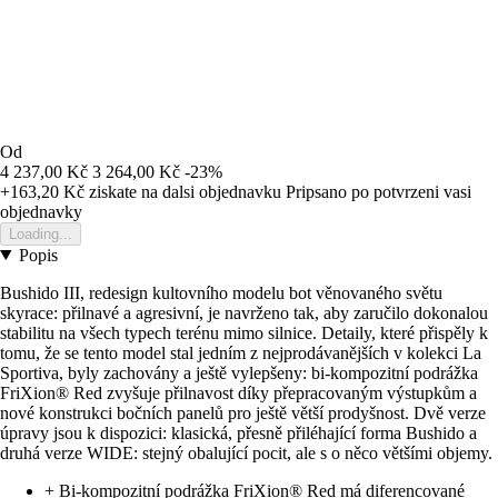
Od
4 237,00 Kč
3 264,00 Kč
-23%
+163,20 Kč
ziskate na dalsi objednavku
Pripsano po potvrzeni vasi
objednavky
Loading...
Popis
Bushido III, redesign kultovního modelu bot věnovaného světu
skyrace: přilnavé a agresivní, je navrženo tak, aby zaručilo dokonalou
stabilitu na všech typech terénu mimo silnice. Detaily, které přispěly k
tomu, že se tento model stal jedním z nejprodávanějších v kolekci La
Sportiva, byly zachovány a ještě vylepšeny: bi-kompozitní podrážka
FriXion® Red zvyšuje přilnavost díky přepracovaným výstupkům a
nové konstrukci bočních panelů pro ještě větší prodyšnost. Dvě verze
úpravy jsou k dispozici: klasická, přesně přiléhající forma Bushido a
druhá verze WIDE: stejný obalující pocit, ale s o něco většími objemy.
+ Bi-kompozitní podrážka FriXion® Red má diferencované