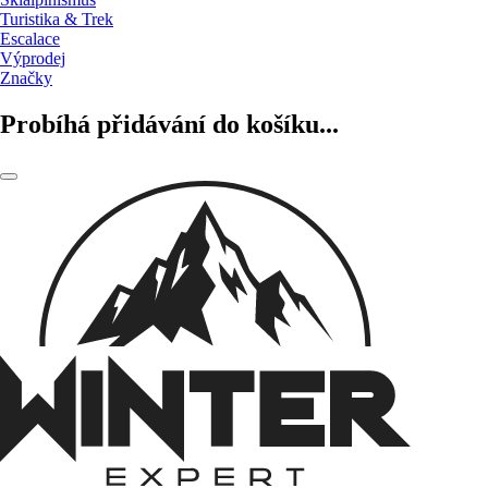
Turistika & Trek
Escalace
Výprodej
Značky
Probíhá přidávání do košíku...