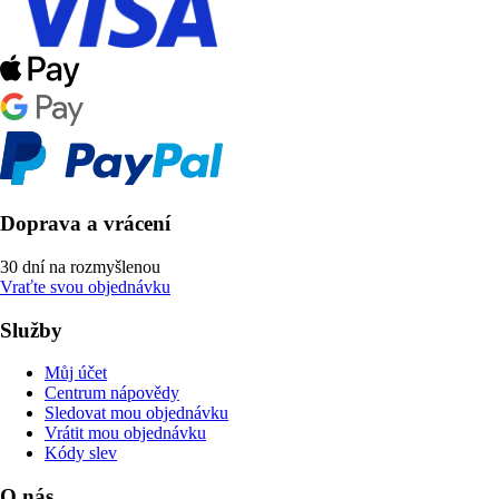
Doprava a vrácení
30 dní na rozmyšlenou
Vraťte svou objednávku
Služby
Můj účet
Centrum nápovědy
Sledovat mou objednávku
Vrátit mou objednávku
Kódy slev
O nás