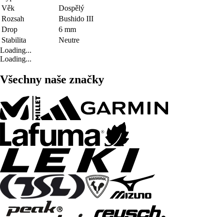
Věk
Dospělý
Rozsah
Bushido III
Drop
6 mm
Stabilita
Neutre
Loading...
Loading...
Všechny naše značky