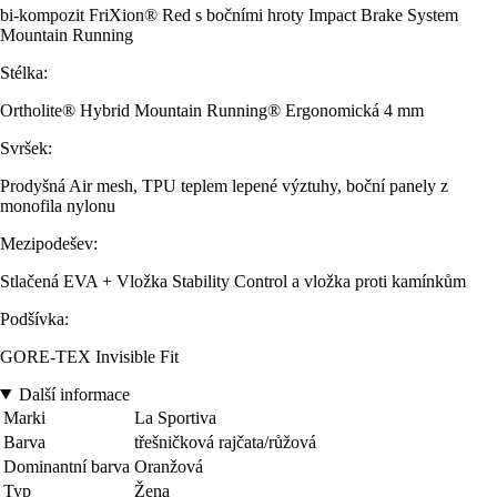
bi-kompozit FriXion® Red s bočními hroty Impact Brake System
Mountain Running
Stélka:
Ortholite® Hybrid Mountain Running® Ergonomická 4 mm
Svršek:
Prodyšná Air mesh, TPU teplem lepené výztuhy, boční panely z
monofila nylonu
Mezipodešev:
Stlačená EVA + Vložka Stability Control a vložka proti kamínkům
Podšívka:
GORE-TEX Invisible Fit
Další informace
Marki
La Sportiva
Barva
třešničková rajčata/růžová
Dominantní barva
Oranžová
Typ
Žena