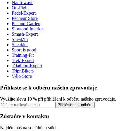
Nauti-wave
On-Fight
Padel-Expert
Pecheur-Store
Pet and Garden
Slowood Interior
Smash-Expert
Sneak'In
Sneakids
Sport is good
Training-Fit
Trek-Expert
Triathlon-Expert
TripnBikers
Vélo-Store
Přihlaste se k odběru našeho zpravodaje
Využijte slevu 10 % při přihlášení k odběru našeho zpravodaje.
Přihlásit se k odběru
Zůstaňte v kontaktu
Najděte nás na sociálních sítích