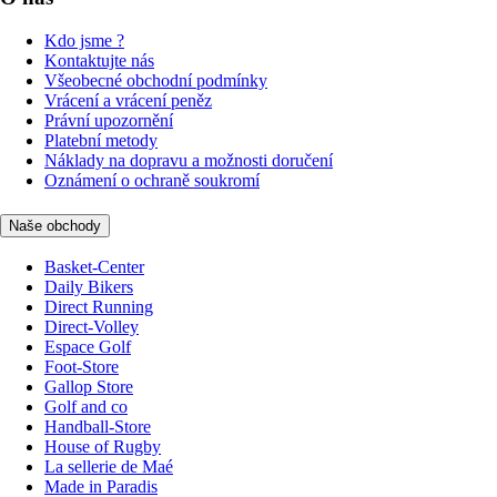
Kdo jsme ?
Kontaktujte nás
Všeobecné obchodní podmínky
Vrácení a vrácení peněz
Právní upozornění
Platební metody
Náklady na dopravu a možnosti doručení
Oznámení o ochraně soukromí
Naše obchody
Basket-Center
Daily Bikers
Direct Running
Direct-Volley
Espace Golf
Foot-Store
Gallop Store
Golf and co
Handball-Store
House of Rugby
La sellerie de Maé
Made in Paradis