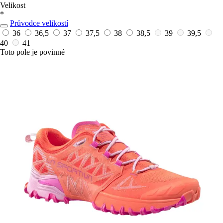
Velikost
*
Průvodce velikostí
36
36,5
37
37,5
38
38,5
39
39,5
40
41
Toto pole je povinné