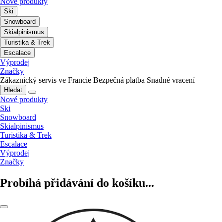
Nové produkty
Ski
Snowboard
Skialpinismus
Turistika & Trek
Escalace
Výprodej
Značky
Zákaznický servis ve Francie
Bezpečná platba
Snadné vracení
Hledat
Nové produkty
Ski
Snowboard
Skialpinismus
Turistika & Trek
Escalace
Výprodej
Značky
Probíhá přidávání do košíku...