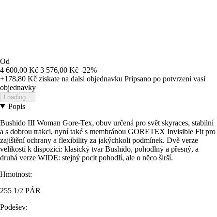
Od
4 600,00 Kč
3 576,00 Kč
-22%
+178,80 Kč
ziskate na dalsi objednavku
Pripsano po potvrzeni vasi
objednavky
Loading...
Popis
Bushido III Woman Gore-Tex, obuv určená pro svět skyraces, stabilní
a s dobrou trakci, nyní také s membránou GORETEX Invisible Fit pro
zajištění ochrany a flexibility za jakýchkoli podmínek. Dvě verze
velikostí k dispozici: klasický tvar Bushido, pohodlný a přesný, a
druhá verze WIDE: stejný pocit pohodlí, ale o něco širší.
Hmotnost:
255 1/2 PÁR
Podešev: