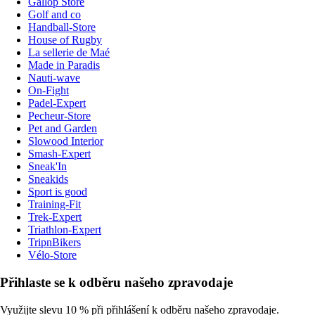
Gallop Store
Golf and co
Handball-Store
House of Rugby
La sellerie de Maé
Made in Paradis
Nauti-wave
On-Fight
Padel-Expert
Pecheur-Store
Pet and Garden
Slowood Interior
Smash-Expert
Sneak'In
Sneakids
Sport is good
Training-Fit
Trek-Expert
Triathlon-Expert
TripnBikers
Vélo-Store
Přihlaste se k odběru našeho zpravodaje
Využijte slevu 10 % při přihlášení k odběru našeho zpravodaje.