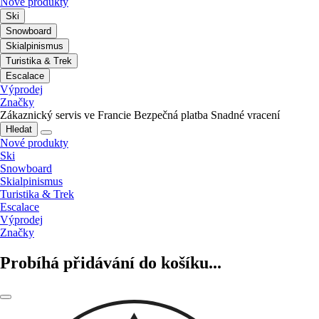
Nové produkty
Ski
Snowboard
Skialpinismus
Turistika & Trek
Escalace
Výprodej
Značky
Zákaznický servis ve Francie
Bezpečná platba
Snadné vracení
Hledat
Nové produkty
Ski
Snowboard
Skialpinismus
Turistika & Trek
Escalace
Výprodej
Značky
Probíhá přidávání do košíku...