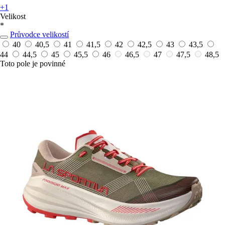
+1
Velikost
*
Průvodce velikostí
40
40,5
41
41,5
42
42,5
43
43,5
44
44,5
45
45,5
46
46,5
47
47,5
48,5
Toto pole je povinné