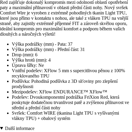
Red zajišťuje dokonalý kompromis mezi odolností oblastí opotřebení
paty a maximální přilnavostí v oblasti přední části nohy. Nový svršek
Comfort Wire je vyroben z extrémně pohodlných tkanin Light TPU,
které jsou přímo v kontaktu s nohou, ale také z vláken TPU na vnější
straně, aby zajistily extrémně příjemné FIT a zároveň skvělou oporu,
ideální kompromis pro maximální komfort a podporu během vašich
dlouhých a náročných výletů!
Výška podrážky (mm) - Pata: 37
Výška podrážky (mm) - Přední část: 31
Drop (mm): 6
Výška hrotů (mm): 4
Úprava šířky: Ne
Vnitřní podešev: XFlow 5 mm s supercitlivou pěnou z 100%
recyklovaného TPU
Podšívka: Pohodlná podšívka z 3D síťoviny pro zlepšení
prodyšnosti
Mezipodešev: XFlow ENDURANCE™ XFlow™
Podešev: Dvoukomponentní podrážka FriXion Red, která
poskytuje dodatečnou trvanlivost patě a zvýšenou přilnavost ve
střední a přední části nohy
Svršek: Comfort WIRE (tkanina Light TPU s vyšívanými
vlákny TPU) + obalový systém
Další informace