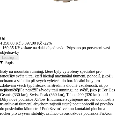
Od
4 358,00 Kč
3 397,00 Kč
-22%
+169,85 Kč
ziskate na dalsi objednavku
Pripsano po potvrzeni vasi
objednavky
Loading...
Popis
Boty na mountain running, které byly vytvořeny speciálně pro
fanoušky světa ultra, kteří hledají maximální tlumení, pohodlí, jakož i
ochranu a stabilitu při svých výletech do hor. Ideální boty pro
zdolávání všech typů stezek na střední a dlouhé vzdálenosti, až po
nejikoničtější a nejtěžší závody trail runningu na světě, jako je Tor Des
Geants (330 km), Swiss Peak (360 km), Tahoe 200 (320 km) atd.!
Díky nové podrážce XFlow Endurance zvyšujeme úroveň odolnosti a
trvanlivosti tlumení, abychom zajistili stejný pocit pohodlí od prvního
do posledního kilometru! Podešev má velkou kontaktní plochu a
rocker pro zvýšení stability, zatímco dvousložková podrážka FriXion