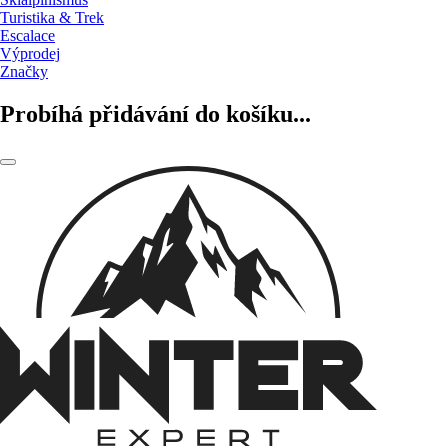
Turistika & Trek
Escalace
Výprodej
Značky
Probíhá přidávání do košíku...