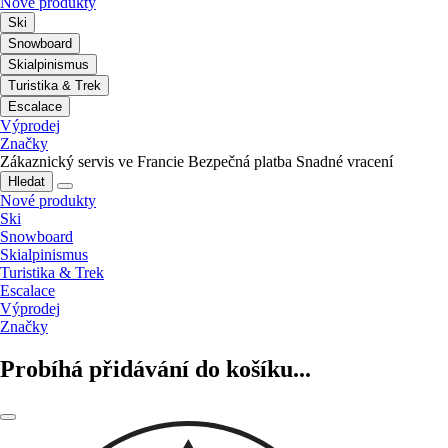
Nové produkty
Ski
Snowboard
Skialpinismus
Turistika & Trek
Escalace
Výprodej
Značky
Zákaznický servis ve Francie
Bezpečná platba
Snadné vracení
Hledat
Nové produkty
Ski
Snowboard
Skialpinismus
Turistika & Trek
Escalace
Výprodej
Značky
Probíhá přidávání do košíku...