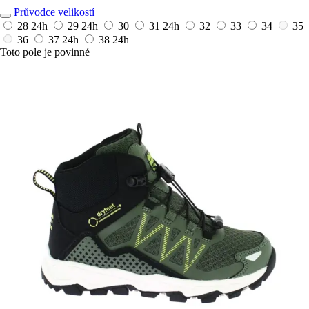
Průvodce velikostí
28
24h
29
24h
30
31
24h
32
33
34
35
36
37
24h
38
24h
Toto pole je povinné