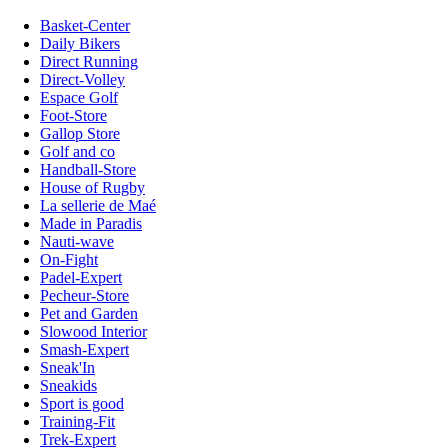
Basket-Center
Daily Bikers
Direct Running
Direct-Volley
Espace Golf
Foot-Store
Gallop Store
Golf and co
Handball-Store
House of Rugby
La sellerie de Maé
Made in Paradis
Nauti-wave
On-Fight
Padel-Expert
Pecheur-Store
Pet and Garden
Slowood Interior
Smash-Expert
Sneak'In
Sneakids
Sport is good
Training-Fit
Trek-Expert