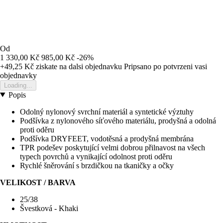
Od
1 330,00 Kč
985,00 Kč
-26%
+49,25 Kč
ziskate na dalsi objednavku
Pripsano po potvrzeni vasi
objednavky
Loading...
Popis
Odolný nylonový svrchní materiál a syntetické výztuhy
Podšívka z nylonového síťového materiálu, prodyšná a odolná
proti oděru
Podšívka DRYFEET, vodotěsná a prodyšná membrána
TPR podešev poskytující velmi dobrou přilnavost na všech
typech povrchů a vynikající odolnost proti oděru
Rychlé šněrování s brzdičkou na tkaničky a očky
VELIKOST / BARVA
25/38
Švestková - Khaki