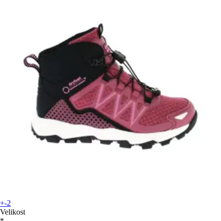
+-2
Velikost
*