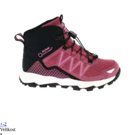
+-2
Velikost
*