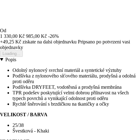
Od
1 330,00 Kč
985,00 Kč
-26%
+49,25 Kč
ziskate na dalsi objednavku
Pripsano po potvrzeni vasi
objednavky
Loading...
Popis
Odolný nylonový svrchní materiál a syntetické výztuhy
Podšívka z nylonového síťového materiálu, prodyšná a odolná
proti oděru
Podšívka DRYFEET, vodotěsná a prodyšná membrána
TPR podešev poskytující velmi dobrou přilnavost na všech
typech povrchů a vynikající odolnost proti oděru
Rychlé šněrování s brzdičkou na tkaničky a očky
VELIKOST / BARVA
25/38
Švestková - Khaki