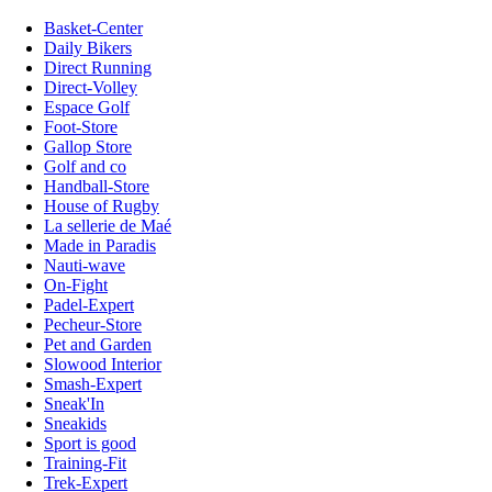
Basket-Center
Daily Bikers
Direct Running
Direct-Volley
Espace Golf
Foot-Store
Gallop Store
Golf and co
Handball-Store
House of Rugby
La sellerie de Maé
Made in Paradis
Nauti-wave
On-Fight
Padel-Expert
Pecheur-Store
Pet and Garden
Slowood Interior
Smash-Expert
Sneak'In
Sneakids
Sport is good
Training-Fit
Trek-Expert