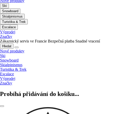
Nové produkty
Ski
Snowboard
Skialpinismus
Turistika & Trek
Escalace
Výprodej
Značky
Zákaznický servis ve Francie
Bezpečná platba
Snadné vracení
Hledat
Nové produkty
Ski
Snowboard
Skialpinismus
Turistika & Trek
Escalace
Výprodej
Značky
Probíhá přidávání do košíku...