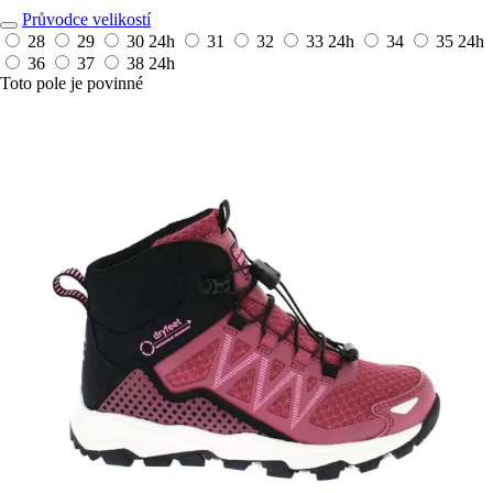
Průvodce velikostí
28
29
30
24h
31
32
33
24h
34
35
24h
36
37
38
24h
Toto pole je povinné