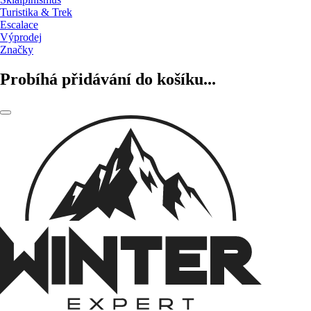
Turistika & Trek
Escalace
Výprodej
Značky
Probíhá přidávání do košíku...