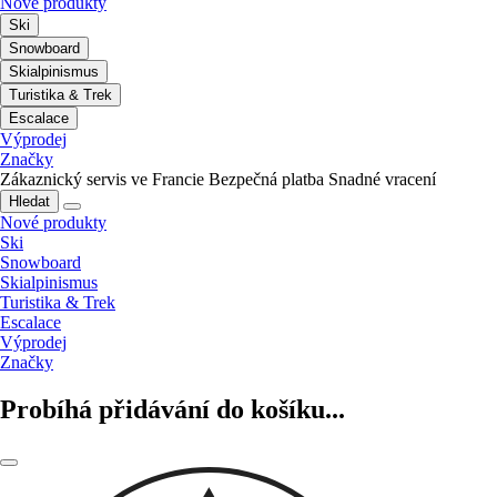
Nové produkty
Ski
Snowboard
Skialpinismus
Turistika & Trek
Escalace
Výprodej
Značky
Zákaznický servis ve Francie
Bezpečná platba
Snadné vracení
Hledat
Nové produkty
Ski
Snowboard
Skialpinismus
Turistika & Trek
Escalace
Výprodej
Značky
Probíhá přidávání do košíku...