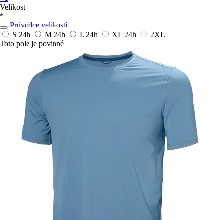
Velikost
*
Průvodce velikostí
S
24h
M
24h
L
24h
XL
24h
2XL
Toto pole je povinné