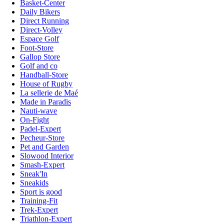
Basket-Center
Daily Bikers
Direct Running
Direct-Volley
Espace Golf
Foot-Store
Gallop Store
Golf and co
Handball-Store
House of Rugby
La sellerie de Maé
Made in Paradis
Nauti-wave
On-Fight
Padel-Expert
Pecheur-Store
Pet and Garden
Slowood Interior
Smash-Expert
Sneak'In
Sneakids
Sport is good
Training-Fit
Trek-Expert
Triathlon-Expert