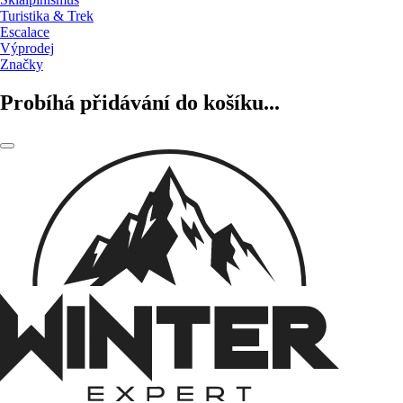
Turistika & Trek
Escalace
Výprodej
Značky
Probíhá přidávání do košíku...