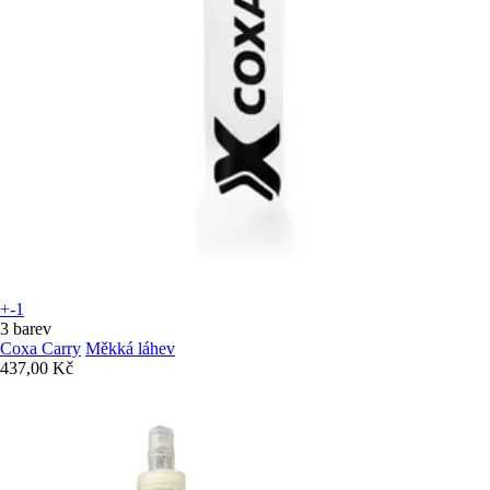
+-1
3 barev
Coxa Carry
Měkká láhev
437,00 Kč