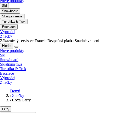
Nové produkty
Ski
Snowboard
Skialpinismus
Turistika & Trek
Escalace
Výprodej
Značky
Zákaznický servis ve Francie
Bezpečná platba
Snadné vracení
Hledat
Nové produkty
Ski
Snowboard
Skialpinismus
Turistika & Trek
Escalace
Výprodej
Značky
Domů
/
Značky
/
Coxa Carry
Filtry