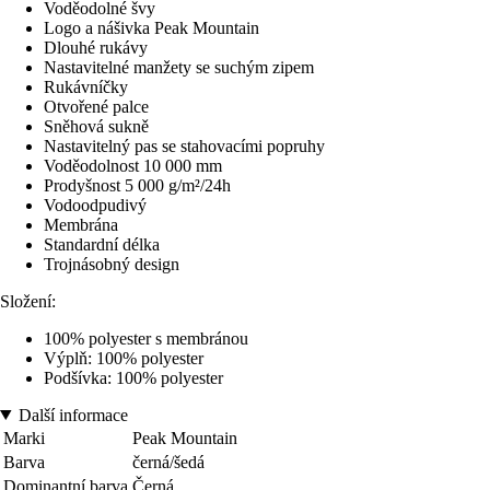
Voděodolné švy
Logo a nášivka Peak Mountain
Dlouhé rukávy
Nastavitelné manžety se suchým zipem
Rukávníčky
Otvořené palce
Sněhová sukně
Nastavitelný pas se stahovacími popruhy
Voděodolnost 10 000 mm
Prodyšnost 5 000 g/m²/24h
Vodoodpudivý
Membrána
Standardní délka
Trojnásobný design
Složení:
100% polyester s membránou
Výplň: 100% polyester
Podšívka: 100% polyester
Další informace
Marki
Peak Mountain
Barva
černá/šedá
Dominantní barva
Černá