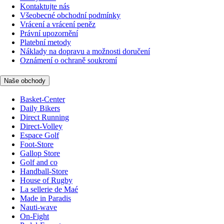
Kontaktujte nás
Všeobecné obchodní podmínky
Vrácení a vrácení peněz
Právní upozornění
Platební metody
Náklady na dopravu a možnosti doručení
Oznámení o ochraně soukromí
Naše obchody
Basket-Center
Daily Bikers
Direct Running
Direct-Volley
Espace Golf
Foot-Store
Gallop Store
Golf and co
Handball-Store
House of Rugby
La sellerie de Maé
Made in Paradis
Nauti-wave
On-Fight