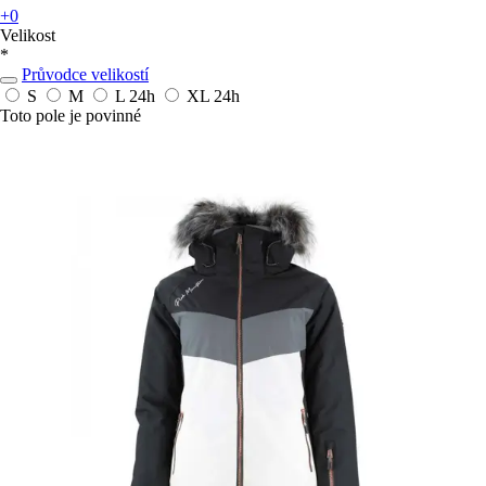
+0
Velikost
*
Průvodce velikostí
S
M
L
24h
XL
24h
Toto pole je povinné