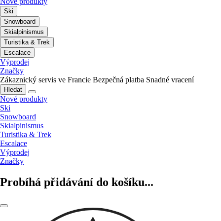
Nové produkty
Ski
Snowboard
Skialpinismus
Turistika & Trek
Escalace
Výprodej
Značky
Zákaznický servis ve Francie
Bezpečná platba
Snadné vracení
Hledat
Nové produkty
Ski
Snowboard
Skialpinismus
Turistika & Trek
Escalace
Výprodej
Značky
Probíhá přidávání do košíku...