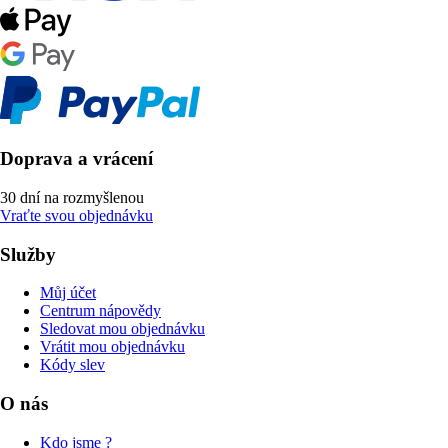
Doprava a vrácení
30 dní na rozmyšlenou
Vraťte svou objednávku
Služby
Můj účet
Centrum nápovědy
Sledovat mou objednávku
Vrátit mou objednávku
Kódy slev
O nás
Kdo jsme ?