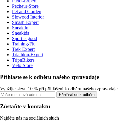
Padel-Expert
Pecheur-Store
Pet and Garden
Slowood Interior
Smash-Expert
Sneak'In
Sneakids
Sport is good
Training-Fit
Trek-Expert
Triathlon-Expert
TripnBikers
Vélo-Store
Přihlaste se k odběru našeho zpravodaje
Využijte slevu 10 % při přihlášení k odběru našeho zpravodaje.
Přihlásit se k odběru
Zůstaňte v kontaktu
Najděte nás na sociálních sítích