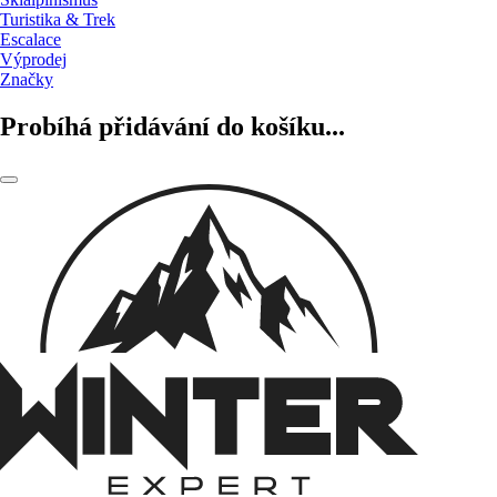
Turistika & Trek
Escalace
Výprodej
Značky
Probíhá přidávání do košíku...