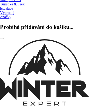
Turistika & Trek
Escalace
Výprodej
Značky
Probíhá přidávání do košíku...