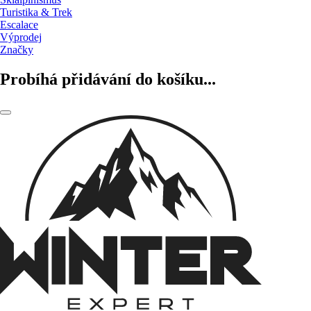
Turistika & Trek
Escalace
Výprodej
Značky
Probíhá přidávání do košíku...