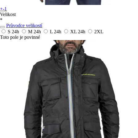
+-1
Velikost
*
Průvodce velikostí
S
24h
M
24h
L
24h
XL
24h
2XL
Toto pole je povinné