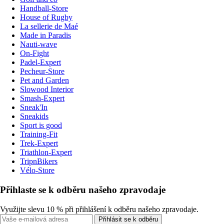
Handball-Store
House of Rugby
La sellerie de Maé
Made in Paradis
Nauti-wave
On-Fight
Padel-Expert
Pecheur-Store
Pet and Garden
Slowood Interior
Smash-Expert
Sneak'In
Sneakids
Sport is good
Training-Fit
Trek-Expert
Triathlon-Expert
TripnBikers
Vélo-Store
Přihlaste se k odběru našeho zpravodaje
Využijte slevu 10 % při přihlášení k odběru našeho zpravodaje.
Přihlásit se k odběru