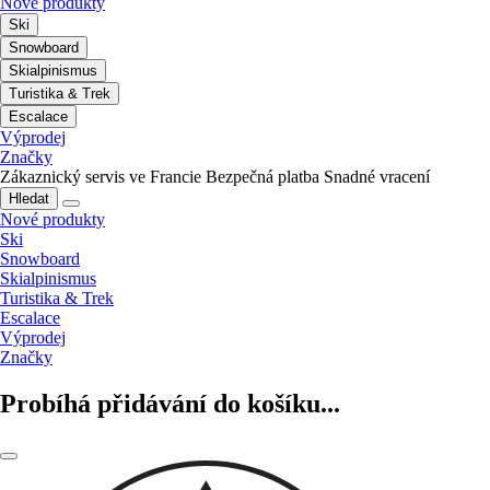
Nové produkty
Ski
Snowboard
Skialpinismus
Turistika & Trek
Escalace
Výprodej
Značky
Zákaznický servis ve Francie
Bezpečná platba
Snadné vracení
Hledat
Nové produkty
Ski
Snowboard
Skialpinismus
Turistika & Trek
Escalace
Výprodej
Značky
Probíhá přidávání do košíku...