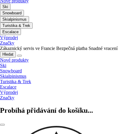
Nové produkty
Ski
Snowboard
Skialpinismus
Turistika & Trek
Escalace
Výprodej
Značky
Zákaznický servis ve Francie
Bezpečná platba
Snadné vracení
Hledat
Nové produkty
Ski
Snowboard
Skialpinismus
Turistika & Trek
Escalace
Výprodej
Značky
Probíhá přidávání do košíku...