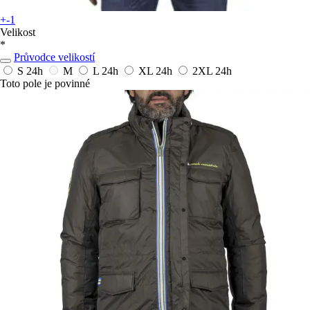
+-1
Velikost
*
Průvodce velikostí
S
24h
M
L
24h
XL
24h
2XL
24h
Toto pole je povinné