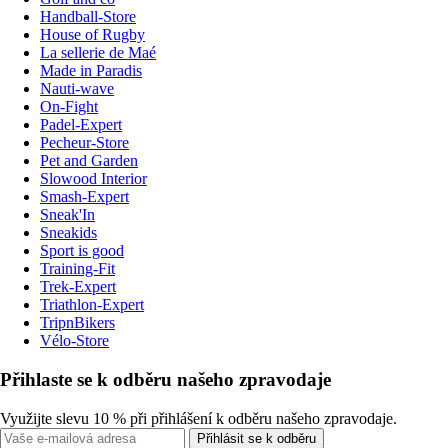
Handball-Store
House of Rugby
La sellerie de Maé
Made in Paradis
Nauti-wave
On-Fight
Padel-Expert
Pecheur-Store
Pet and Garden
Slowood Interior
Smash-Expert
Sneak'In
Sneakids
Sport is good
Training-Fit
Trek-Expert
Triathlon-Expert
TripnBikers
Vélo-Store
Přihlaste se k odběru našeho zpravodaje
Využijte slevu 10 % při přihlášení k odběru našeho zpravodaje.
Přihlásit se k odběru