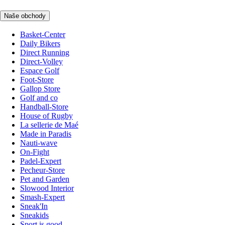
Naše obchody
Basket-Center
Daily Bikers
Direct Running
Direct-Volley
Espace Golf
Foot-Store
Gallop Store
Golf and co
Handball-Store
House of Rugby
La sellerie de Maé
Made in Paradis
Nauti-wave
On-Fight
Padel-Expert
Pecheur-Store
Pet and Garden
Slowood Interior
Smash-Expert
Sneak'In
Sneakids
Sport is good