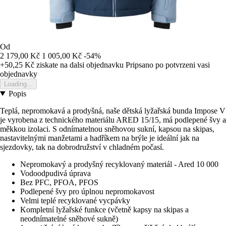
Od
2 179,00 Kč
1 005,00 Kč
-54%
+50,25 Kč
ziskate na dalsi objednavku
Pripsano po potvrzeni vasi
objednavky
Loading...
Popis
Teplá, nepromokavá a prodyšná, naše dětská lyžařská bunda Impose V
je vyrobena z technického materiálu ARED 15/15, má podlepené švy a
měkkou izolaci. S odnímatelnou sněhovou sukní, kapsou na skipas,
nastavitelnými manžetami a hadříkem na brýle je ideální jak na
sjezdovky, tak na dobrodružství v chladném počasí.
Nepromokavý a prodyšný recyklovaný materiál - Ared 10 000
Vodoodpudivá úprava
Bez PFC, PFOA, PFOS
Podlepené švy pro úplnou nepromokavost
Velmi teplé recyklované vycpávky
Kompletní lyžařské funkce (včetně kapsy na skipas a
neodnímatelné sněhové sukně)