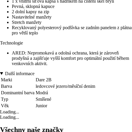
1 x vnitřní síťová kapsa s hadříkem na čištění skel brýlí
Pevná, sklopná kapuce
2 dolní kapsy na zip
Nastavitelné manžety
Stretch manžety
Recyklovaný polyesterový podšívka se zadním panelem z plátna
pro větší teplo
Technologie
ARED: Nepromokavá a odolná ochrana, která je zároveň
prodyšná a zajišťuje vyšší komfort pro optimální použití během
venkovních aktivit.
Další informace
Marki
Dare 2B
Barva
ledovcové jezero/měsíční denim
Dominantní barva
Modrá
Typ
Smíšené
Věk
Junior
Loading...
Loading...
Všechny naše značky