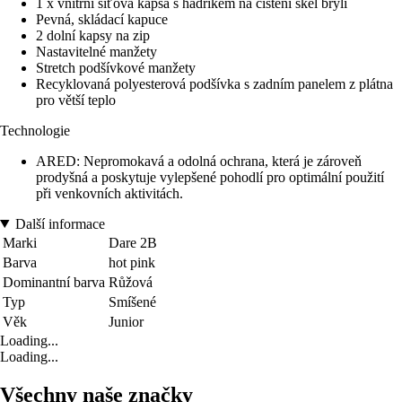
1 x vnitřní síťová kapsa s hadříkem na čištění skel brýlí
Pevná, skládací kapuce
2 dolní kapsy na zip
Nastavitelné manžety
Stretch podšívkové manžety
Recyklovaná polyesterová podšívka s zadním panelem z plátna
pro větší teplo
Technologie
ARED: Nepromokavá a odolná ochrana, která je zároveň
prodyšná a poskytuje vylepšené pohodlí pro optimální použití
při venkovních aktivitách.
Další informace
Marki
Dare 2B
Barva
hot pink
Dominantní barva
Růžová
Typ
Smíšené
Věk
Junior
Loading...
Loading...
Všechny naše značky