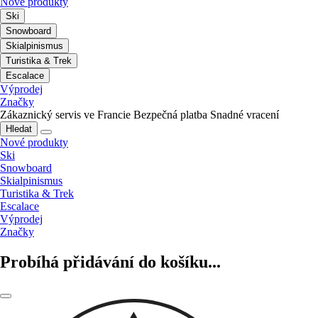
Nové produkty
Ski
Snowboard
Skialpinismus
Turistika & Trek
Escalace
Výprodej
Značky
Zákaznický servis ve Francie
Bezpečná platba
Snadné vracení
Hledat
Nové produkty
Ski
Snowboard
Skialpinismus
Turistika & Trek
Escalace
Výprodej
Značky
Probíhá přidávání do košíku...