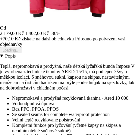
Od
2 179,00 Kč
1 402,00 Kč
-36%
+70,10 Kč
ziskate na dalsi objednavku
Pripsano po potvrzeni vasi
objednavky
Loading...
Popis
Teplá, nepromokavá a prodyšná, naše dětská lyžařská bunda Impose V
je vyrobena z technické tkaniny ARED 15/15, má podlepené švy a
měkkou izolaci. S sněhovou sukní, kapsou na skipas, nastavitelnými
manžetami a čisticím hadříkem na brýle je ideální jak na sjezdovky, tak
na dobrodružství v chladném počasí.
Nepromokavá a prodyšná recyklovaná tkanina - Ared 10 000
Vodoodpudivá úprava
Bez PFC, PFOA, PFOS
Se sealed seams for complete waterproof protection
Velmi teplé recyklované polstrování
Kompletní funkce pro lyžování (včetně kapsy na skipas a
neodnímatelné sněhové sukně)