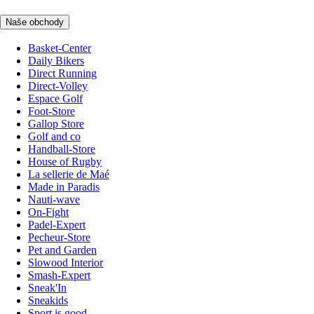
Naše obchody
Basket-Center
Daily Bikers
Direct Running
Direct-Volley
Espace Golf
Foot-Store
Gallop Store
Golf and co
Handball-Store
House of Rugby
La sellerie de Maé
Made in Paradis
Nauti-wave
On-Fight
Padel-Expert
Pecheur-Store
Pet and Garden
Slowood Interior
Smash-Expert
Sneak'In
Sneakids
Sport is good