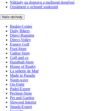
Náklady na dopravu a možnosti doručení
Oznámení o ochraně soukromí
Naše obchody
Basket-Center
Daily Bikers
Direct Running
Direct-Volley
Espace Golf
Foot-Store
Gallop Store
Golf and co
Handball-Store
House of Rugby
La sellerie de Maé
Made in Paradis
Nauti-wave
On-Fight
Padel-Expert
Pecheur-Store
Pet and Garden
Slowood Interior
Smash-Expert