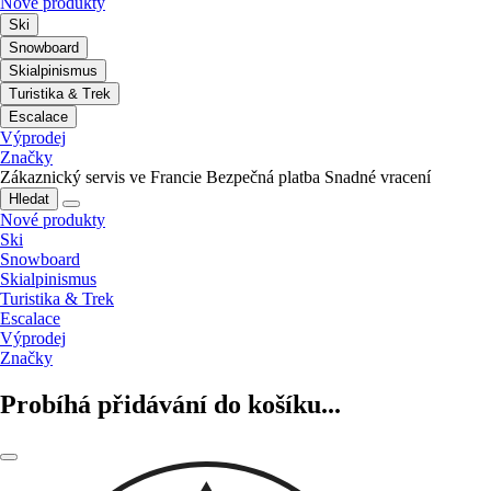
Nové produkty
Ski
Snowboard
Skialpinismus
Turistika & Trek
Escalace
Výprodej
Značky
Zákaznický servis ve Francie
Bezpečná platba
Snadné vracení
Hledat
Nové produkty
Ski
Snowboard
Skialpinismus
Turistika & Trek
Escalace
Výprodej
Značky
Probíhá přidávání do košíku...