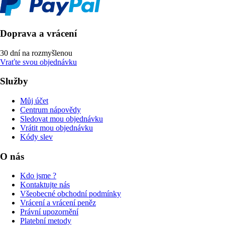
Doprava a vrácení
30 dní na rozmyšlenou
Vraťte svou objednávku
Služby
Můj účet
Centrum nápovědy
Sledovat mou objednávku
Vrátit mou objednávku
Kódy slev
O nás
Kdo jsme ?
Kontaktujte nás
Všeobecné obchodní podmínky
Vrácení a vrácení peněz
Právní upozornění
Platební metody