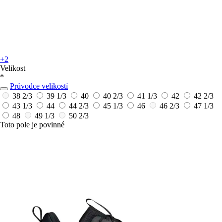
+2
Velikost
*
Průvodce velikostí
38 2/3
39 1/3
40
40 2/3
41 1/3
42
42 2/3
43 1/3
44
44 2/3
45 1/3
46
46 2/3
47 1/3
48
49 1/3
50 2/3
Toto pole je povinné