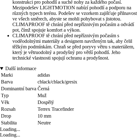
konstrukci pro pohodlí a suché nohy za každého počasí.
Mezipodešev LIGHTMOTION nabízí pohodlí a podporu na
různých typech terénu. Podešev se vzorkem zajišťuje přilnavost
ve všech směrech, abyste se mohli pohybovat s jistotou.
CLIMAPROOF tě chrání před nepříznivým počasím a odvádí
pot, čímž spojuje komfort a výkon.
CLIMAPROOF tě chrání před nepříznivým počasím s
voděodolnými materiály a designem navrženým tak, aby čelil
těžkým podmínkám. Chraň se před poryvy větru s materiálem,
který je větruodolný a prodyšný pro větší pohodlí. Jeho
technické vlastnosti spojují ochranu a prodyšnost.
Další informace
Marki
adidas
Barva
cblack/cblack/gresix
Dominantní barva
Černá
Typ
Muž
Věk
Dospělý
Rozsah
Terrex Tracefinder
Drop
10 mm
Stabilita
Neutre
Loading...
Loading...