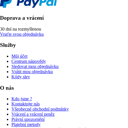
Doprava a vrácení
30 dní na rozmyšlenou
Vraťte svou objednávku
Služby
Můj účet
Centrum nápovědy
Sledovat mou objednávku
Vrátit mou objednávku
Kódy slev
O nás
Kdo jsme ?
Kontaktujte nás
Všeobecné obchodní podmínky
Vrácení a vrácení peněz
Právní upozornění
Platební metody