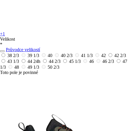
+1
Velikost
*
Průvodce velikostí
38 2/3
39 1/3
40
40 2/3
41 1/3
42
42 2/3
43 1/3
44
24h
44 2/3
45 1/3
46
46 2/3
47
1/3
48
49 1/3
50 2/3
Toto pole je povinné