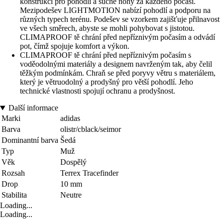
konstrukci pro pohodlí a suché nohy za každého počasí.
Mezipodešev LIGHTMOTION nabízí pohodlí a podporu na
různých typech terénu. Podešev se vzorkem zajišťuje přilnavost
ve všech směrech, abyste se mohli pohybovat s jistotou.
CLIMAPROOF tě chrání před nepříznivým počasím a odvádí
pot, čímž spojuje komfort a výkon.
CLIMAPROOF tě chrání před nepříznivým počasím s
voděodolnými materiály a designem navrženým tak, aby čelil
těžkým podmínkám. Chraň se před poryvy větru s materiálem,
který je větruodolný a prodyšný pro větší pohodlí. Jeho
technické vlastnosti spojují ochranu a prodyšnost.
Další informace
Marki
adidas
Barva
olistr/cblack/seimor
Dominantní barva
Šedá
Typ
Muž
Věk
Dospělý
Rozsah
Terrex Tracefinder
Drop
10 mm
Stabilita
Neutre
Loading...
Loading...