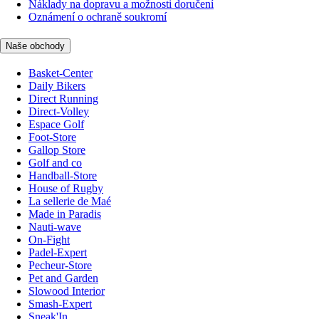
Náklady na dopravu a možnosti doručení
Oznámení o ochraně soukromí
Naše obchody
Basket-Center
Daily Bikers
Direct Running
Direct-Volley
Espace Golf
Foot-Store
Gallop Store
Golf and co
Handball-Store
House of Rugby
La sellerie de Maé
Made in Paradis
Nauti-wave
On-Fight
Padel-Expert
Pecheur-Store
Pet and Garden
Slowood Interior
Smash-Expert
Sneak'In