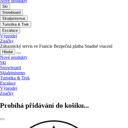
Nové produkty
Ski
Snowboard
Skialpinismus
Turistika & Trek
Escalace
Výprodej
Značky
Zákaznický servis ve Francie
Bezpečná platba
Snadné vracení
Hledat
Nové produkty
Ski
Snowboard
Skialpinismus
Turistika & Trek
Escalace
Výprodej
Značky
Probíhá přidávání do košíku...