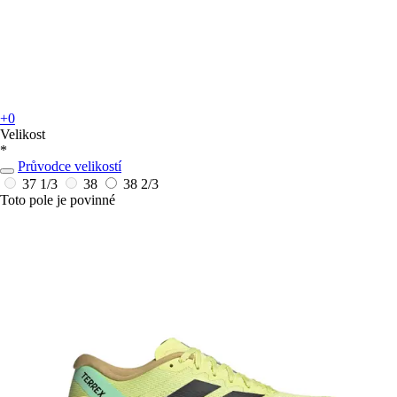
+0
Velikost
*
Průvodce velikostí
37 1/3
38
38 2/3
Toto pole je povinné