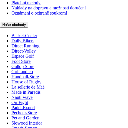
Platební metody
Náklady na dopravu a možnosti doručení
Oznámení o ochraně soukromí
Naše obchody
Basket-Center
Daily Bikers
Direct Running
Direct-Volley
Espace Golf
Foot-Store
Gallop Store
Golf and co
Handball-Store
House of Rugby
La sellerie de Maé
Made in Paradis
Nauti-wave
On-Fight
Padel-Expert
Pecheur-Store
Pet and Garden
Slowood Interior