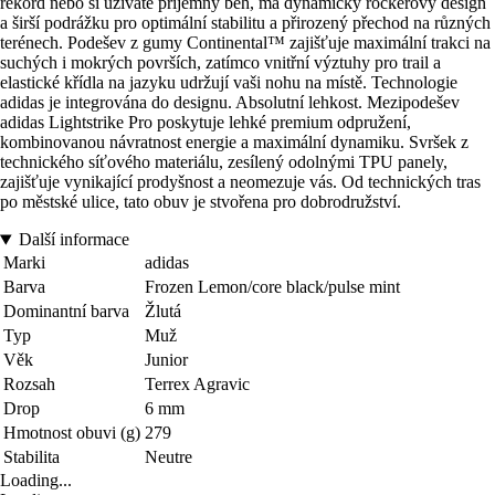
rekord nebo si užíváte příjemný běh, má dynamický rockerový design
a širší podrážku pro optimální stabilitu a přirozený přechod na různých
terénech. Podešev z gumy Continental™ zajišťuje maximální trakci na
suchých i mokrých površích, zatímco vnitřní výztuhy pro trail a
elastické křídla na jazyku udržují vaši nohu na místě. Technologie
adidas je integrována do designu. Absolutní lehkost. Mezipodešev
adidas Lightstrike Pro poskytuje lehké premium odpružení,
kombinovanou návratnost energie a maximální dynamiku. Svršek z
technického síťového materiálu, zesílený odolnými TPU panely,
zajišťuje vynikající prodyšnost a neomezuje vás. Od technických tras
po městské ulice, tato obuv je stvořena pro dobrodružství.
Další informace
Marki
adidas
Barva
Frozen Lemon/core black/pulse mint
Dominantní barva
Žlutá
Typ
Muž
Věk
Junior
Rozsah
Terrex Agravic
Drop
6 mm
Hmotnost obuvi (g)
279
Stabilita
Neutre
Loading...