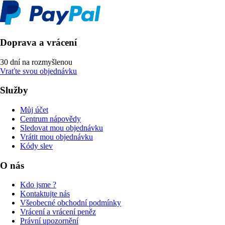
Doprava a vrácení
30 dní na rozmyšlenou
Vraťte svou objednávku
Služby
Můj účet
Centrum nápovědy
Sledovat mou objednávku
Vrátit mou objednávku
Kódy slev
O nás
Kdo jsme ?
Kontaktujte nás
Všeobecné obchodní podmínky
Vrácení a vrácení peněz
Právní upozornění