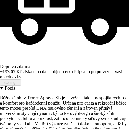
Doprava zdarma
+193,65 Kč
ziskate na dalsi objednavku
Pripsano po potvrzeni vasi
objednavky
Loading...
Popis
Běžecká obuv Terrex Agravic SL je navržena tak, aby spojila rychlost
a komfort pro každodenní použití. Určena pro atleta a rekreační běžce,
tento model přebírá DNA trailového běhání a zároveň přidává
univerzální styl. Její dynamický rockerový design a široký střih ti
poskytují stabilitu a pružnost, zatímco technický síťový svršek udržuje
tvé nohy v chladu. Vnitřní výztuže zajišťují dokonalou oporu, aniž by
obuv zbytečně zatěžovaly. Díky hrotům různých velikostí gumová