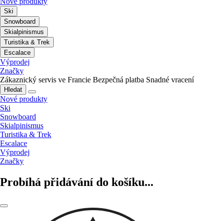
Nové produkty
Ski
Snowboard
Skialpinismus
Turistika & Trek
Escalace
Výprodej
Značky
Zákaznický servis ve Francie
Bezpečná platba
Snadné vracení
Hledat
Nové produkty
Ski
Snowboard
Skialpinismus
Turistika & Trek
Escalace
Výprodej
Značky
Probíhá přidávání do košíku...