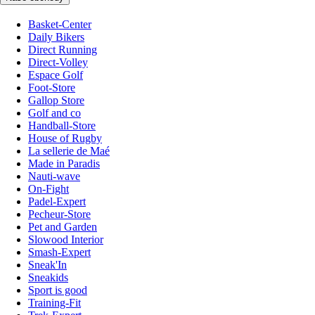
Basket-Center
Daily Bikers
Direct Running
Direct-Volley
Espace Golf
Foot-Store
Gallop Store
Golf and co
Handball-Store
House of Rugby
La sellerie de Maé
Made in Paradis
Nauti-wave
On-Fight
Padel-Expert
Pecheur-Store
Pet and Garden
Slowood Interior
Smash-Expert
Sneak'In
Sneakids
Sport is good
Training-Fit