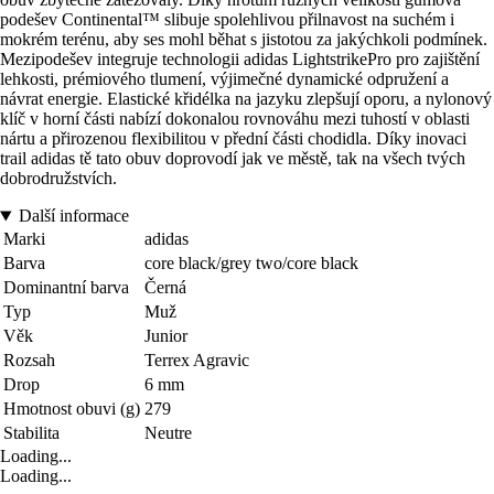
podešev Continental™ slibuje spolehlivou přilnavost na suchém i
mokrém terénu, aby ses mohl běhat s jistotou za jakýchkoli podmínek.
Mezipodešev integruje technologii adidas LightstrikePro pro zajištění
lehkosti, prémiového tlumení, výjimečné dynamické odpružení a
návrat energie. Elastické křidélka na jazyku zlepšují oporu, a nylonový
klíč v horní části nabízí dokonalou rovnováhu mezi tuhostí v oblasti
nártu a přirozenou flexibilitou v přední části chodidla. Díky inovaci
trail adidas tě tato obuv doprovodí jak ve městě, tak na všech tvých
dobrodružstvích.
Další informace
Marki
adidas
Barva
core black/grey two/core black
Dominantní barva
Černá
Typ
Muž
Věk
Junior
Rozsah
Terrex Agravic
Drop
6 mm
Hmotnost obuvi (g)
279
Stabilita
Neutre
Loading...
Loading...