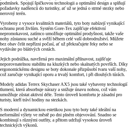
podmínek. Spojují špičkovou technologii a optimální design a splňují
požadavky nadšenců do turistiky, ať už se jedná o strmé stezky nebo
nerovný terén.
Vyrobeny z vysoce kvalitních materiálů, tyto boty nabízejí vynikající
ochranu proti živlům. Systém Gore-Tex zajišťuje efektivní
nepromokavost, zatímco umožňuje optimální prodyšnost, takže vaše
nohy zůstanou suché a svěží během celé vaší dobrodružství. Můžete
bez obav čelit nepřízni počasí, ať už překračujete řeky nebo se
vydáváte po blátivých cestách.
Jejich podrážka, navržená pro maximální přilnavost, zajišťuje
neporovnatelnou stabilitu na kluzkých nebo skalnatých površích. Díky
ergonomickému designu se boty dokonale přizpůsobí tvaru vaší nohy,
což zaručuje vynikající oporu a trvalý komfort, i při dlouhých túrách.
Modely adidas Terrex Skychaser AX5 jsou také vybaveny technologií
tlumení, která absorbuje nárazy a snižuje únavu nohou, což vám
umožňuje zůstat aktivní déle. Tento úroveň komfortu je zásadní pro
turisty, kteří tráví hodiny na stezkách.
S moderní a dynamickou estetikou jsou tyto boty také ideální na
neformální výlety ve městě po dni plném objevování. Snadno se
kombinují s různými outfity, a přitom udržují vysokou úroveň
technických výkonů.