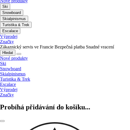
Nové produkty
Ski
Snowboard
Skialpinismus
Turistika & Trek
Escalace
Výprodej
Značky
Zákaznický servis ve Francie
Bezpečná platba
Snadné vracení
Hledat
Nové produkty
Ski
Snowboard
Skialpinismus
Turistika & Trek
Escalace
Výprodej
Značky
Probíhá přidávání do košíku...