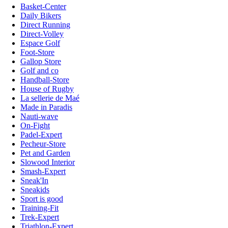
Basket-Center
Daily Bikers
Direct Running
Direct-Volley
Espace Golf
Foot-Store
Gallop Store
Golf and co
Handball-Store
House of Rugby
La sellerie de Maé
Made in Paradis
Nauti-wave
On-Fight
Padel-Expert
Pecheur-Store
Pet and Garden
Slowood Interior
Smash-Expert
Sneak'In
Sneakids
Sport is good
Training-Fit
Trek-Expert
Triathlon-Expert