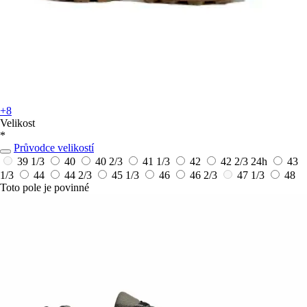
+8
Velikost
*
Průvodce velikostí
39 1/3
40
40 2/3
41 1/3
42
42 2/3
24h
43
1/3
44
44 2/3
45 1/3
46
46 2/3
47 1/3
48
Toto pole je povinné