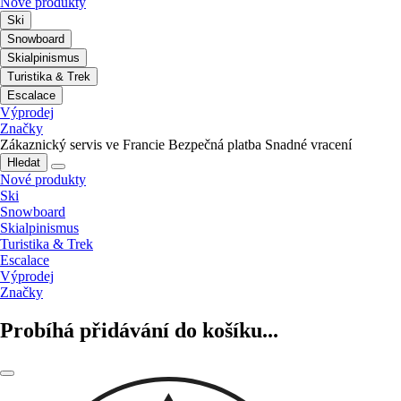
Nové produkty
Ski
Snowboard
Skialpinismus
Turistika & Trek
Escalace
Výprodej
Značky
Zákaznický servis ve Francie
Bezpečná platba
Snadné vracení
Hledat
Nové produkty
Ski
Snowboard
Skialpinismus
Turistika & Trek
Escalace
Výprodej
Značky
Probíhá přidávání do košíku...