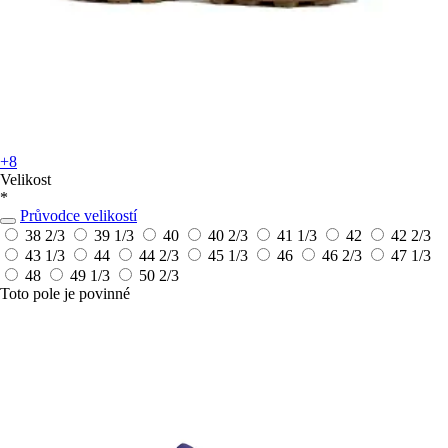
+8
Velikost
*
Průvodce velikostí
38 2/3
39 1/3
40
40 2/3
41 1/3
42
42 2/3
43 1/3
44
44 2/3
45 1/3
46
46 2/3
47 1/3
48
49 1/3
50 2/3
Toto pole je povinné