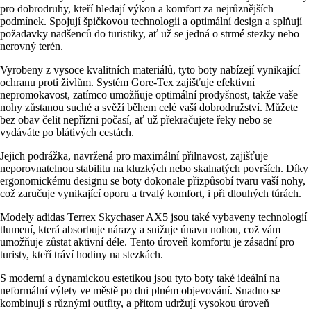
pro dobrodruhy, kteří hledají výkon a komfort za nejrůznějších
podmínek. Spojují špičkovou technologii a optimální design a splňují
požadavky nadšenců do turistiky, ať už se jedná o strmé stezky nebo
nerovný terén.
Vyrobeny z vysoce kvalitních materiálů, tyto boty nabízejí vynikající
ochranu proti živlům. Systém Gore-Tex zajišťuje efektivní
nepromokavost, zatímco umožňuje optimální prodyšnost, takže vaše
nohy zůstanou suché a svěží během celé vaší dobrodružství. Můžete
bez obav čelit nepřízni počasí, ať už překračujete řeky nebo se
vydáváte po blátivých cestách.
Jejich podrážka, navržená pro maximální přilnavost, zajišťuje
neporovnatelnou stabilitu na kluzkých nebo skalnatých površích. Díky
ergonomickému designu se boty dokonale přizpůsobí tvaru vaší nohy,
což zaručuje vynikající oporu a trvalý komfort, i při dlouhých túrách.
Modely adidas Terrex Skychaser AX5 jsou také vybaveny technologií
tlumení, která absorbuje nárazy a snižuje únavu nohou, což vám
umožňuje zůstat aktivní déle. Tento úroveň komfortu je zásadní pro
turisty, kteří tráví hodiny na stezkách.
S moderní a dynamickou estetikou jsou tyto boty také ideální na
neformální výlety ve městě po dni plném objevování. Snadno se
kombinují s různými outfity, a přitom udržují vysokou úroveň