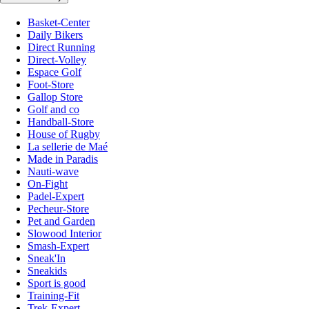
Basket-Center
Daily Bikers
Direct Running
Direct-Volley
Espace Golf
Foot-Store
Gallop Store
Golf and co
Handball-Store
House of Rugby
La sellerie de Maé
Made in Paradis
Nauti-wave
On-Fight
Padel-Expert
Pecheur-Store
Pet and Garden
Slowood Interior
Smash-Expert
Sneak'In
Sneakids
Sport is good
Training-Fit
Trek-Expert