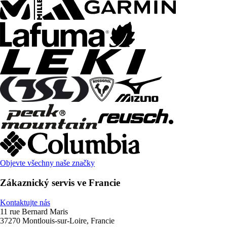
Objevte všechny naše značky
Zákaznický servis ve Francie
Kontaktujte nás
11 rue Bernard Maris
37270 Montlouis-sur-Loire, Francie