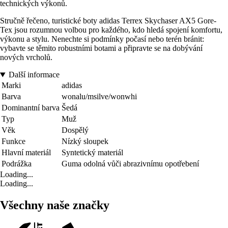
technických výkonů.
Stručně řečeno, turistické boty adidas Terrex Skychaser AX5 Gore-
Tex jsou rozumnou volbou pro každého, kdo hledá spojení komfortu,
výkonu a stylu. Nenechte si podmínky počasí nebo terén bránit:
vybavte se těmito robustními botami a připravte se na dobývání
nových vrcholů.
Další informace
Marki
adidas
Barva
wonalu/msilve/wonwhi
Dominantní barva
Šedá
Typ
Muž
Věk
Dospělý
Funkce
Nízký sloupek
Hlavní materiál
Syntetický materiál
Podrážka
Guma odolná vůči abrazivnímu opotřebení
Loading...
Loading...
Všechny naše značky