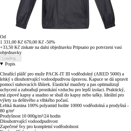
Od
1 331,00 Kč
670,00 Kč
-50%
+33,50 Kč
ziskate na dalsi objednavku
Pripsano po potvrzeni vasi
objednavky
Loading...
Popis
Chraňící plášť pro muže PACK-IT III voděodolný (ARED 5000) a
lehký s dlouhotrvající vodoodpudivou úpravou. Kapuce se dá upravit
pomocí stahovacích šňůrek. Elastické manžety a pas optimalizují
uchycení a zabraňují pronikání vzduchu pro lepší izolaci. Praktický,
má zipové kapsy a snadno se sbalí do kapsy nebo tašky. Ideální pro
výlety za deštivého a vlhkého počasí.
Lehká tkanina 100% polyamid Isolite 10000 voděodolná a prodyšná -
80 g/m²
Prodyšnost 10 000g/m²/24 hodin
Dlouhotrvající vodoodpudivost
Zapečené švy pro kompletní voděodolnost