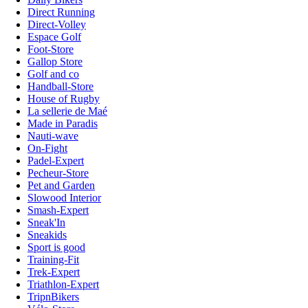
Direct Running
Direct-Volley
Espace Golf
Foot-Store
Gallop Store
Golf and co
Handball-Store
House of Rugby
La sellerie de Maé
Made in Paradis
Nauti-wave
On-Fight
Padel-Expert
Pecheur-Store
Pet and Garden
Slowood Interior
Smash-Expert
Sneak'In
Sneakids
Sport is good
Training-Fit
Trek-Expert
Triathlon-Expert
TripnBikers