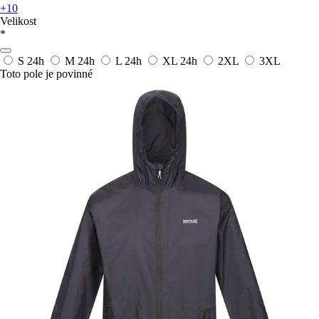
+10
Velikost
*
S
24h
M
24h
L
24h
XL
24h
2XL
3XL
Toto pole je povinné