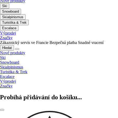
Nové produkty
Ski
Snowboard
Skialpinismus
Turistika & Trek
Escalace
Výprodej
Značky
Zákaznický servis ve Francie
Bezpečná platba
Snadné vracení
Hledat
Nové produkty
Ski
Snowboard
Skialpinismus
Turistika & Trek
Escalace
Výprodej
Značky
Probíhá přidávání do košíku...