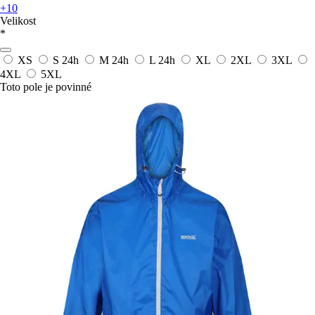
+10
Velikost
*
XS
S
24h
M
24h
L
24h
XL
2XL
3XL
4XL
5XL
Toto pole je povinné