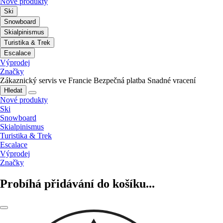
Nové produkty
Ski
Snowboard
Skialpinismus
Turistika & Trek
Escalace
Výprodej
Značky
Zákaznický servis ve Francie
Bezpečná platba
Snadné vracení
Hledat
Nové produkty
Ski
Snowboard
Skialpinismus
Turistika & Trek
Escalace
Výprodej
Značky
Probíhá přidávání do košíku...