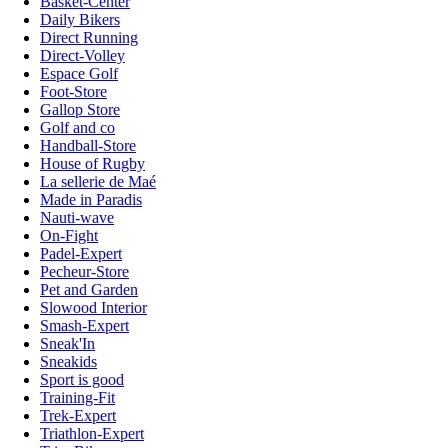
Basket-Center
Daily Bikers
Direct Running
Direct-Volley
Espace Golf
Foot-Store
Gallop Store
Golf and co
Handball-Store
House of Rugby
La sellerie de Maé
Made in Paradis
Nauti-wave
On-Fight
Padel-Expert
Pecheur-Store
Pet and Garden
Slowood Interior
Smash-Expert
Sneak'In
Sneakids
Sport is good
Training-Fit
Trek-Expert
Triathlon-Expert