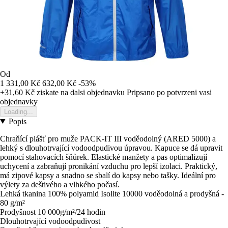
Od
1 331,00 Kč
632,00 Kč
-53%
+31,60 Kč
ziskate na dalsi objednavku
Pripsano po potvrzeni vasi
objednavky
Loading...
Popis
Chraňící plášť pro muže PACK-IT III voděodolný (ARED 5000) a
lehký s dlouhotrvající vodoodpudivou úpravou. Kapuce se dá upravit
pomocí stahovacích šňůrek. Elastické manžety a pas optimalizují
uchycení a zabraňují pronikání vzduchu pro lepší izolaci. Praktický,
má zipové kapsy a snadno se sbalí do kapsy nebo tašky. Ideální pro
výlety za deštivého a vlhkého počasí.
Lehká tkanina 100% polyamid Isolite 10000 voděodolná a prodyšná -
80 g/m²
Prodyšnost 10 000g/m²/24 hodin
Dlouhotrvající vodoodpudivost