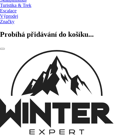
Turistika & Trek
Escalace
Výprodej
Značky
Probíhá přidávání do košíku...