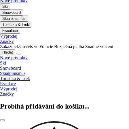
Nové produkty
Ski
Snowboard
Skialpinismus
Turistika & Trek
Escalace
Výprodej
Značky
Zákaznický servis ve Francie
Bezpečná platba
Snadné vracení
Hledat
Nové produkty
Ski
Snowboard
Skialpinismus
Turistika & Trek
Escalace
Výprodej
Značky
Probíhá přidávání do košíku...