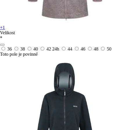
+1
Velikost
*
36
38
40
42
24h
44
46
48
50
Toto pole je povinné