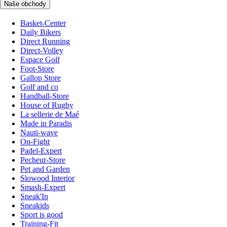
Naše obchody
Basket-Center
Daily Bikers
Direct Running
Direct-Volley
Espace Golf
Foot-Store
Gallop Store
Golf and co
Handball-Store
House of Rugby
La sellerie de Maé
Made in Paradis
Nauti-wave
On-Fight
Padel-Expert
Pecheur-Store
Pet and Garden
Slowood Interior
Smash-Expert
Sneak'In
Sneakids
Sport is good
Training-Fit