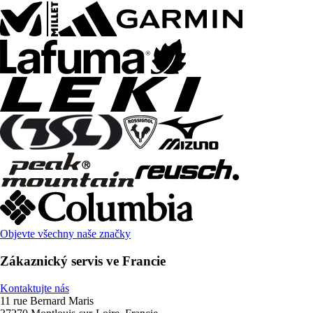
Objevte všechny naše značky
Zákaznický servis ve Francie
Kontaktujte nás
11 rue Bernard Maris